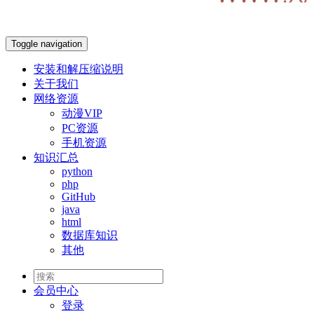
Toggle navigation
安装和解压缩说明
关于我们
网络资源
动漫VIP
PC资源
手机资源
知识汇总
python
php
GitHub
java
html
数据库知识
其他
会员
中心
登录