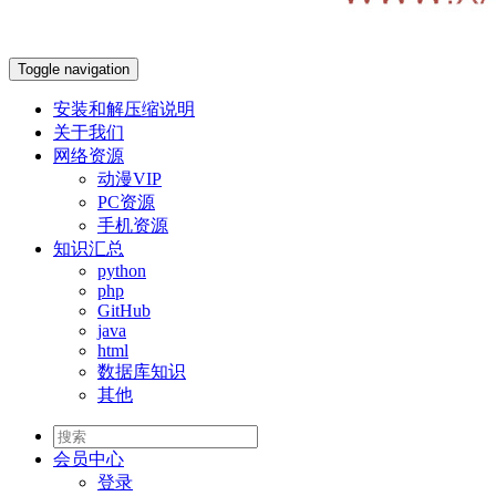
Toggle navigation
安装和解压缩说明
关于我们
网络资源
动漫VIP
PC资源
手机资源
知识汇总
python
php
GitHub
java
html
数据库知识
其他
会员
中心
登录