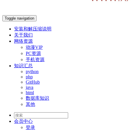
Toggle navigation
安装和解压缩说明
关于我们
网络资源
动漫VIP
PC资源
手机资源
知识汇总
python
php
GitHub
java
html
数据库知识
其他
会员
中心
登录